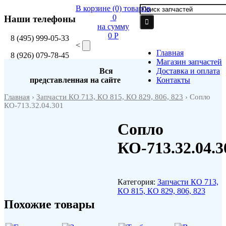
В корзине
(0)
товаров
0
Наши телефоны
на сумму
0 P
8
(495)
999-05-33
<
Главная
8
(926)
079-78-45
Магазин запчастей
Вся
Доставка и оплата
представленная на сайте
Контакты
Главная
›
Запчасти КО 713, КО 815, КО 829, 806, 823
› Сопло
КО-713.32.04.301
Сопло
КО-713.32.04.3
Категория:
Запчасти КО 713,
КО 815, КО 829, 806, 823
Похожие товары