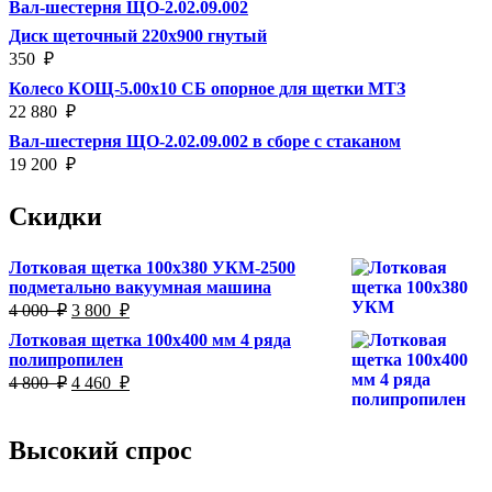
Вал-шестерня ЩО-2.02.09.002
Диск щеточный 220х900 гнутый
350
₽
Колесо КОЩ-5.00х10 СБ опорное для щетки МТЗ
22 880
₽
Вал-шестерня ЩО-2.02.09.002 в сборе с стаканом
19 200
₽
Скидки
Лотковая щетка 100х380 УКМ-2500
подметально вакуумная машина
Первоначальная
Текущая
4 000
₽
3 800
₽
цена
цена:
Лотковая щетка 100х400 мм 4 ряда
составляла
3
полипропилен
4
800
Первоначальная
Текущая
4 800
₽
4 460
₽
000
₽.
цена
цена:
₽.
составляла
4
4
460
Высокий спрос
800
₽.
₽.