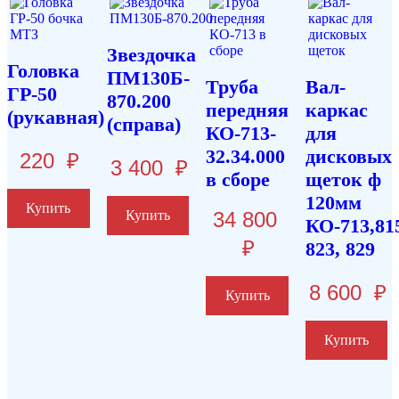
Звездочка
Головка
ПМ130Б-
Труба
Вал-
ГР-50
870.200
передняя
каркас
(рукавная)
(справа)
КО-713-
для
32.34.000
дисковых
220
₽
3 400
₽
в сборе
щеток ф
120мм
Купить
Купить
34 800
КО-713,81
₽
823, 829
8 600
₽
Купить
Купить