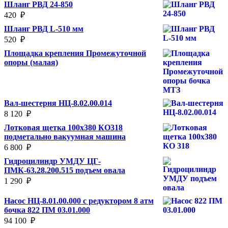
Шланг РВД 24-850
420
₽
Шланг РВД L-510 мм
520
₽
Площадка крепления Промежуточной
опоры (малая)
Вал-шестерня НЦ-8.02.00.014
8 120
₽
Лотковая щетка 100х380 КО318
подметально вакуумная машина
6 800
₽
Гидроцилиндр УМДУ ЦГ-
ПМК-63.28.200.515 подъем овала
1 290
₽
Насос НЦ-8.01.00.000 с редуктором 8 атм
бочка 822 ПМ 03.01.000
94 100
₽