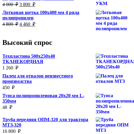
Первоначальная
Текущая
4 000
₽
3 800
₽
цена
цена:
Лотковая щетка 100х400 мм 4 ряда
составляла
3
полипропилен
4
800
Первоначальная
Текущая
4 800
₽
4 460
₽
000
₽.
цена
цена:
₽.
составляла
4
4
460
Высокий спрос
800
₽.
₽.
Техпластина 500х250х40
ТКАНЕКОРДНАЯ
1 260
₽
Палец для отвалов неизвестного
производства
450
₽
Тупса полипропиленовая 20х20 мм L-
350мм
48
₽
Труба передняя ОПМ-320 для трактора
МТЗ-320
16 800
₽