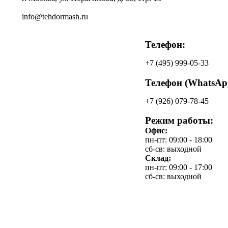
info@tehdormash.ru
Телефон:
+7
(495)
999-05-33
Телефон (WhatsAp
+7
(926)
079-78-45
Режим работы:
Офис:
пн-пт: 09:00 - 18:00
сб-св: выходной
Склад:
пн-пт: 09:00 - 17:00
сб-св: выходной