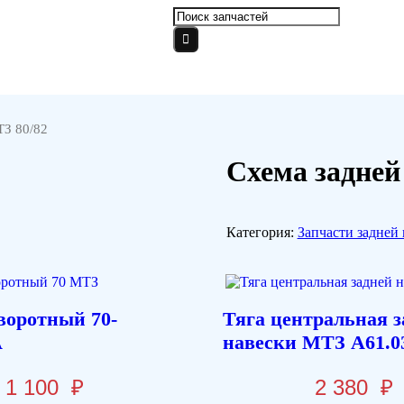
ТЗ 80/82
Схема задней
Категория:
Запчасти задней
воротный 70-
Тяга центральная з
А
навески МТЗ А61.0
1 100
₽
2 380
₽