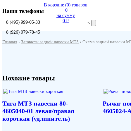
В корзине
(0)
товаров
0
Наши телефоны
на сумму
0 P
8
(495)
999-05-33
<
8
(926)
079-78-45
Главная
›
Запчасти задней навески МТЗ
› Схема задней навески М
Похожие товары
Тяга МТЗ навески 80-
Рычаг по
4605040-01 левая/правая
4605024-
короткая (удлинитель)