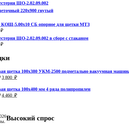
стерня ЩО-2.02.09.002
щеточный 220х900 гнутый
о КОЩ-5.00х10 СБ опорное для щетки МТЗ
₽
стерня ЩО-2.02.09.002 в сборе с стаканом
₽
дки
ая щетка 100х380 УКМ-2500 подметально вакуумная машин
Первоначальная
Текущая
₽
3 800
₽
цена
цена:
составляла
3
ая щетка 100х400 мм 4 ряда полипропилен
4
800
Первоначальная
Текущая
₽
4 460
₽
000
₽.
цена
цена:
₽.
составляла
4
4
460
800
₽.
2026
Высокий спрос
₽.
ны.