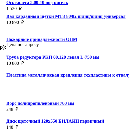
Ось колеса 5.00-10 под ригель
1 520
₽
Вал карданный щетки МТЗ-80/82 шлиц/шлиц-универсал
10 890
₽
Пожарные принадлежности ОПМ
Цена по запросу
p):
Труба редуктора РКП 00.120 левая L-750 мм
10 800
₽
Пластина металлическая крепления техпластины к отвал
Ворс полипропиленовый 700 мм
248
₽
Диск щеточный 120х550 БИЛАЙН первичный
148
₽