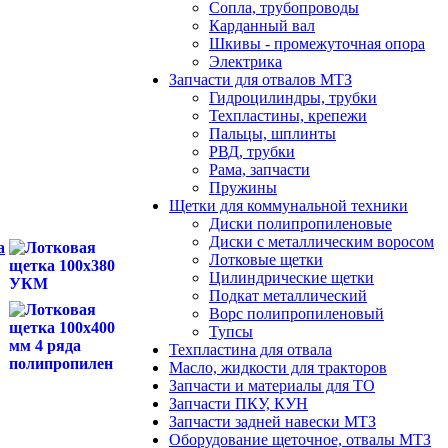
Сопла, трубопроводы
Карданный вал
Шкивы - промежуточная опора
Электрика
Запчасти для отвалов МТЗ
Гидроцилиндры, трубки
Техпластины, крепежи
Пальцы, шплинты
РВД, трубки
Рама, запчасти
Пружины
Щетки для коммунальной техники
Диски полипропиленовые
Диски с металлическим воросом
а
Лотковые щетки
Цилиндрические щетки
Подкат металлический
Ворс полипропиленовый
Тупсы
Техпластина для отвала
Масло, жидкости для тракторов
Запчасти и материалы для ТО
Запчасти ПКУ, КУН
Запчасти задней навески МТЗ
Оборудование щеточное, отвалы МТЗ