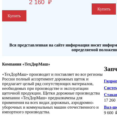
2 160
₽
Купить
Купить
Вся представленная на сайте информация носит информ
определяемой положени
Компания «ТехДорМаш»
Зап
«ТехДорМаш» производит и поставляет во все регионы
России полный ассортимент дорожных щеток и
Гидроп
предлагает целый ряд сопутствующих материалов,
Систем
необходимых при производстве и эксплуатации
щеточной продукции. Щетки дорожные производства
Стакан
компании «ТехДорМаш» предназначены для
17 260
применения на всех видах дорожных, аэродромно-
уборочных и коммунальных машин отечественного и
Вал-ше
импортного производства.
9 600