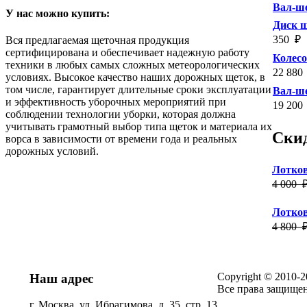
Вал-ше
У нас можно купить:
Диск 
350
₽
Вся предлагаемая щеточная продукция
сертифицирована и обеспечивает надежную работу
Колес
техники в любых самых сложных метеорологических
22 880
условиях. Высокое качество наших дорожных щеток, в
том числе, гарантирует длительные сроки эксплуатации
Вал-ше
и эффективность уборочных мероприятий при
19 200
соблюдении технологии уборки, которая должна
учитывать грамотный выбор типа щеток и материала их
Ски
ворса в зависимости от времени года и реальных
дорожных условий.
Лотков
4 000
Лотков
4 800
Copyright © 2010-
Наш адрес
Все права защище
г. Москва, ул. Ибрагимова, д. 35, стр. 13