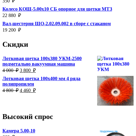
350
₽
Колесо КОЩ-5.00х10 СБ опорное для щетки МТЗ
22 880
₽
Вал-шестерня ЩО-2.02.09.002 в сборе с стаканом
19 200
₽
Скидки
Лотковая щетка 100х380 УКМ-2500
подметально вакуумная машина
Первоначальная
Текущая
4 000
₽
3 800
₽
цена
цена:
Лотковая щетка 100х400 мм 4 ряда
составляла
3
полипропилен
4
800
Первоначальная
Текущая
4 800
₽
4 460
₽
000
₽.
цена
цена:
₽.
составляла
4
4
460
800
₽.
Высокий спрос
₽.
Камера 5.00-10