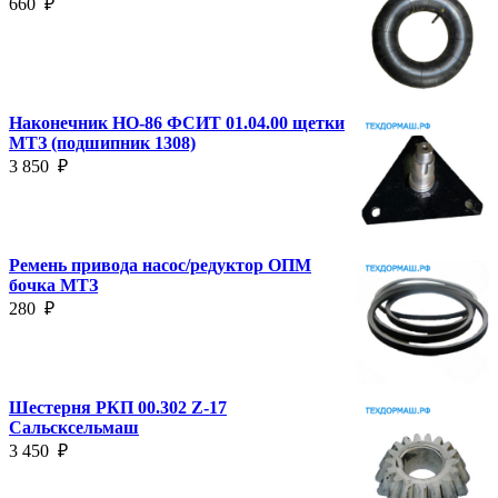
660
₽
Наконечник НО-86 ФСИТ 01.04.00 щетки
МТЗ (подшипник 1308)
3 850
₽
Ремень привода насос/редуктор ОПМ
бочка МТЗ
280
₽
Шестерня РКП 00.302 Z-17
Сальсксельмаш
3 450
₽