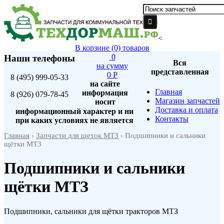
<
В корзине
(0)
товаров
0
Наши телефоны
Вся
на сумму
представленная
0 P
8
(495)
999-05-33
на сайте
Главная
информация
8
(926)
079-78-45
Магазин запчастей
носит
Доставка и оплата
информационный характер и ни
Контакты
при каких условиях не является
Главная
›
Запчасти для щеток МТЗ
› Подшипники и сальники
щётки МТЗ
Подшипники и сальники
щётки МТЗ
Подшипники, сальники для щётки тракторов МТЗ