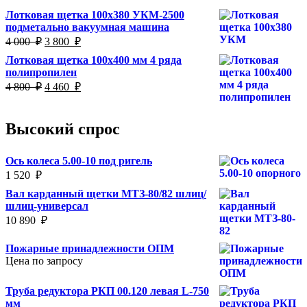
Лотковая щетка 100х380 УКМ-2500
подметально вакуумная машина
Первоначальная
Текущая
4 000
₽
3 800
₽
цена
цена:
Лотковая щетка 100х400 мм 4 ряда
составляла
3
полипропилен
4
800
Первоначальная
Текущая
4 800
₽
4 460
₽
000
₽.
цена
цена:
₽.
составляла
4
4
460
Высокий спрос
800
₽.
₽.
Ось колеса 5.00-10 под ригель
1 520
₽
Вал карданный щетки МТЗ-80/82 шлиц/
шлиц-универсал
10 890
₽
Пожарные принадлежности ОПМ
Цена по запросу
Труба редуктора РКП 00.120 левая L-750
мм