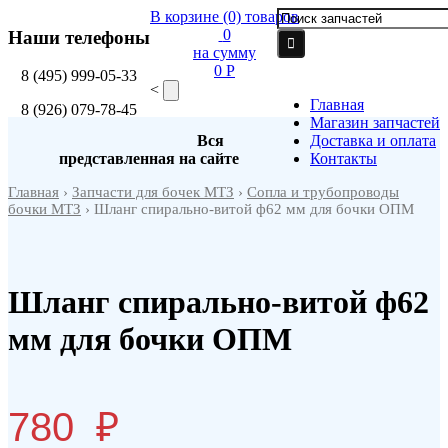
В корзине
(0)
товаров
0
Наши телефоны
на сумму
0 P
8
(495)
999-05-33
<
Главная
8
(926)
079-78-45
Магазин запчастей
Вся
Доставка и оплата
представленная на сайте
Контакты
Главная
›
Запчасти для бочек МТЗ
›
Сопла и трубопроводы
бочки МТЗ
› Шланг спирально-витой ф62 мм для бочки ОПМ
Шланг спирально-витой ф62
мм для бочки ОПМ
780
₽