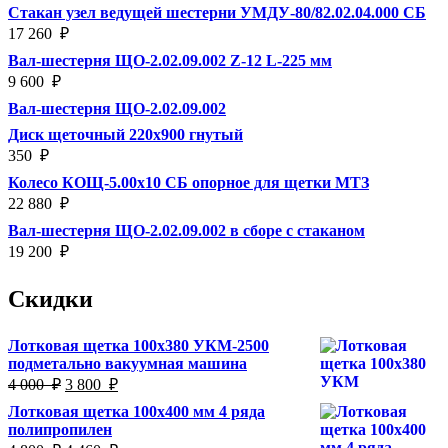
Стакан узел ведущей шестерни УМДУ-80/82.02.04.000 СБ
17 260
₽
Вал-шестерня ЩО-2.02.09.002 Z-12 L-225 мм
9 600
₽
Вал-шестерня ЩО-2.02.09.002
Диск щеточный 220х900 гнутый
350
₽
Колесо КОЩ-5.00х10 СБ опорное для щетки МТЗ
22 880
₽
Вал-шестерня ЩО-2.02.09.002 в сборе с стаканом
19 200
₽
Скидки
Лотковая щетка 100х380 УКМ-2500
подметально вакуумная машина
Первоначальная
Текущая
4 000
₽
3 800
₽
цена
цена:
Лотковая щетка 100х400 мм 4 ряда
составляла
3
полипропилен
4
800
Первоначальная
Текущая