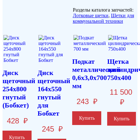
Разделы каталога запчастей:
Лотковые щетки
,
Щетки для
коммунальной техники
Подкат
Щетка
металлический
цилиндри
Диск
Диск
0,6х3,0х700
750х400
щеточный
щеточный
мм
254х800
164х550
11 500
гнутый
гнутый
243
₽
₽
(Бобкет)
для
Бобкет
Купить
Купить
428
₽
245
₽
Купить