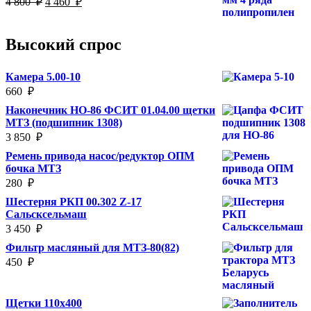
4 800
₽
4 460
₽
000
₽.
цена
цена:
₽.
составляла
4
4
460
Высокий спрос
800
₽.
₽.
Камера 5.00-10
660
₽
Наконечник НО-86 ФСИТ 01.04.00 щетки
МТЗ (подшипник 1308)
3 850
₽
Ремень привода насос/редуктор ОПМ
бочка МТЗ
280
₽
Шестерня РКП 00.302 Z-17
Сальсксельмаш
3 450
₽
Фильтр масляный для МТЗ-80(82)
450
₽
Щетки 110х400