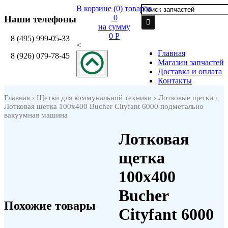
В корзине
(0)
товаров
0
Наши телефоны
на сумму
0 P
8
(495)
999-05-33
<
Главная
8
(926)
079-78-45
Магазин запчастей
Доставка и оплата
Контакты
Главная
›
Щетки для коммунальной техники
›
Лотковые щетки
›
Лотковая щетка 100х400 Bucher Cityfant 6000 подметально
вакуумная машина
Лотковая
щетка
100х400
Bucher
Похожие товары
Cityfant 6000