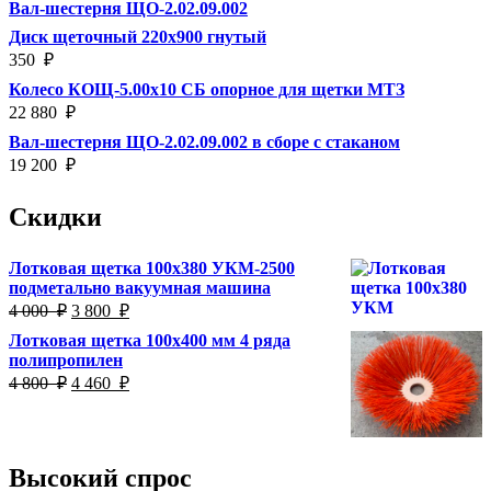
Вал-шестерня ЩО-2.02.09.002
Диск щеточный 220х900 гнутый
350
₽
Колесо КОЩ-5.00х10 СБ опорное для щетки МТЗ
22 880
₽
Вал-шестерня ЩО-2.02.09.002 в сборе с стаканом
19 200
₽
Скидки
Лотковая щетка 100х380 УКМ-2500
подметально вакуумная машина
Первоначальная
Текущая
4 000
₽
3 800
₽
цена
цена:
Лотковая щетка 100х400 мм 4 ряда
составляла
3
полипропилен
4
800
Первоначальная
Текущая
4 800
₽
4 460
₽
000
₽.
цена
цена:
₽.
составляла
4
4
460
800
₽.
Высокий спрос
₽.