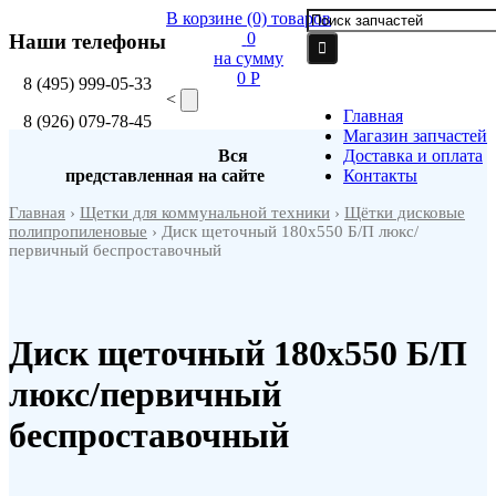
В корзине
(0)
товаров
0
Наши телефоны
на сумму
0 P
8
(495)
999-05-33
<
Главная
8
(926)
079-78-45
Магазин запчастей
Вся
Доставка и оплата
представленная на сайте
Контакты
Главная
›
Щетки для коммунальной техники
›
Щётки дисковые
полипропиленовые
› Диск щеточный 180х550 Б/П люкс/
первичный беспроставочный
Диск щеточный 180х550 Б/П
люкс/первичный
беспроставочный