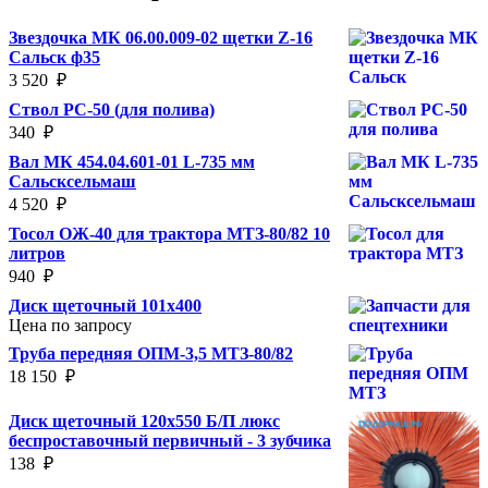
Звездочка МК 06.00.009-02 щетки Z-16
Сальск ф35
3 520
₽
Ствол РС-50 (для полива)
340
₽
Вал МК 454.04.601-01 L-735 мм
Сальсксельмаш
4 520
₽
Тосол ОЖ-40 для трактора МТЗ-80/82 10
литров
940
₽
Диск щеточный 101х400
Цена по запросу
Труба передняя ОПМ-3,5 МТЗ-80/82
18 150
₽
Диск щеточный 120х550 Б/П люкс
беспроставочный первичный - 3 зубчика
138
₽