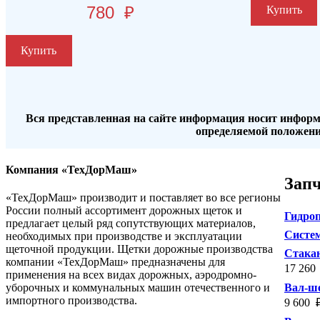
780
₽
Купить
Купить
Вся представленная на сайте информация носит информ
определяемой положени
Компания «ТехДорМаш»
Зап
«ТехДорМаш» производит и поставляет во все регионы
России полный ассортимент дорожных щеток и
Гидроп
предлагает целый ряд сопутствующих материалов,
Систем
необходимых при производстве и эксплуатации
щеточной продукции. Щетки дорожные производства
Стакан
компании «ТехДорМаш» предназначены для
17 260
применения на всех видах дорожных, аэродромно-
уборочных и коммунальных машин отечественного и
Вал-ше
импортного производства.
9 600