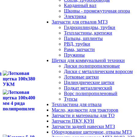
Карданный вал
Шкивы - промежуточная опора
Электрика
Запчасти для отвалов МТЗ
Гидроцилиндры, трубки
Техпластины, крепежи
Пальцы, шплинты
РВД, трубки
Рама, запчасти
Пружины
Щетки для коммунальной техники
Диски полипропиленовые
Диски с металлическим воросом
а
Лотковые щетки
Цилиндрические щетки
Подкат металлический
Ворс полипропиленовый
Тупсы
Техпластина для отвала
Масло, жидкости для тракторов
Запчасти и материалы для ТО
Запчасти ПКУ, КУН
Запчасти задней навески МТЗ
Оборудование щеточное, отвалы МТЗ