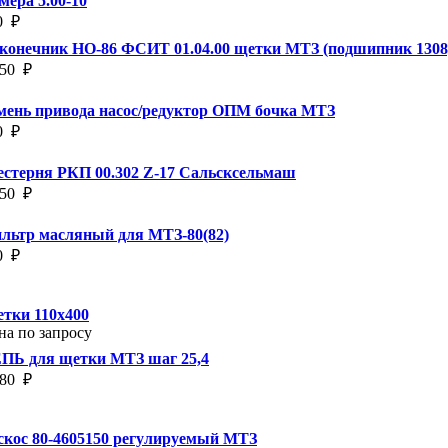
мера 5.00-10
0
₽
конечник НО-86 ФСИТ 01.04.00 щетки МТЗ (подшипник 1308
850
₽
мень привода насос/редуктор ОПМ бочка МТЗ
0
₽
стерня РКП 00.302 Z-17 Сальсксельмаш
450
₽
льтр масляный для МТЗ-80(82)
0
₽
тки 110х400
на по запросу
ПЬ для щетки МТЗ шаг 25,4
780
₽
скос 80-4605150 регулируемый МТЗ