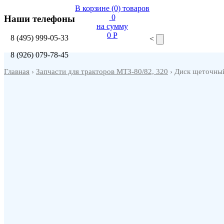
В корзине
(0)
товаров
0
Наши телефоны
на сумму
0 P
8
(495)
999-05-33
<
8
(926)
079-78-45
Главная
›
Запчасти для тракторов МТЗ-80/82, 320
› Диск щеточны