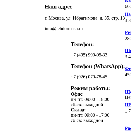
Ка
Наш адрес
66
На
г. Москва, ул. Ибрагимова, д. 35, стр. 13
3 
info@tehdormash.ru
Ре
28
Телефон:
Ше
+7
(495)
999-05-33
3 
Телефон (WhatsApp):
Фи
45
+7
(926)
079-78-45
Режим работы:
Ще
Офис:
Це
пн-пт: 09:00 - 18:00
сб-св: выходной
ЦЕ
Склад:
1 
пн-пт: 09:00 - 17:00
сб-св: выходной
Ра