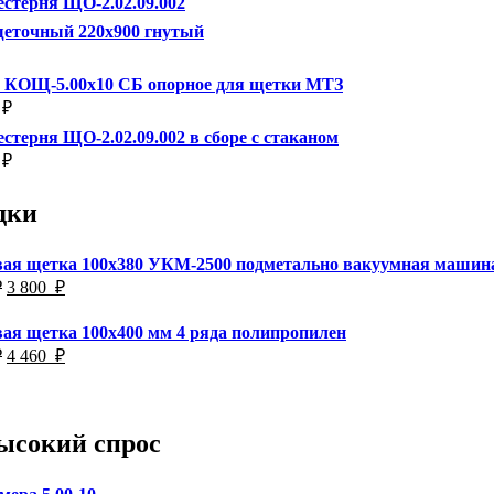
стерня ЩО-2.02.09.002
щеточный 220х900 гнутый
о КОЩ-5.00х10 СБ опорное для щетки МТЗ
₽
стерня ЩО-2.02.09.002 в сборе с стаканом
₽
дки
ая щетка 100х380 УКМ-2500 подметально вакуумная машин
Первоначальная
Текущая
₽
3 800
₽
цена
цена:
составляла
3
ая щетка 100х400 мм 4 ряда полипропилен
4
800
Первоначальная
Текущая
₽
4 460
₽
000
₽.
цена
цена:
₽.
составляла
4
4
460
800
₽.
ысокий спрос
₽.