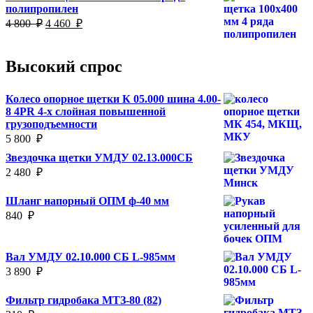
полипропилен
4
800
Первоначальная
Текущая
4 800
₽
4 460
₽
000
₽.
цена
цена:
₽.
составляла
4
4
460
Высокий спрос
800
₽.
₽.
Колесо опорное щетки К 05.000 шина 4.00-
8 4PR 4-х слойная повышенной
грузоподъемности
5 800
₽
Звездочка щетки УМДУ 02.13.000СБ
2 480
₽
Шланг напорный ОПМ ф-40 мм
840
₽
Вал УМДУ 02.10.000 СБ L-985мм
3 890
₽
Фильтр гидробака МТЗ-80 (82)