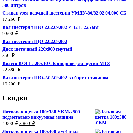
500 литров
Стакан узел ведущей шестерни УМДУ-80/82.02.04.000 СБ
17 260
₽
Вал-шестерня ЩО-2.02.09.002 Z-12 L-225 мм
9 600
₽
Вал-шестерня ЩО-2.02.09.002
Диск щеточный 220х900 гнутый
350
₽
Колесо КОЩ-5.00х10 СБ опорное для щетки МТЗ
22 880
₽
Вал-шестерня ЩО-2.02.09.002 в сборе с стаканом
19 200
₽
Скидки
Лотковая щетка 100х380 УКМ-2500
подметально вакуумная машина
Первоначальная
Текущая
4 000
₽
3 800
₽
цена
цена:
Лотковая щетка 100х400 мм 4 ряда
составляла
3