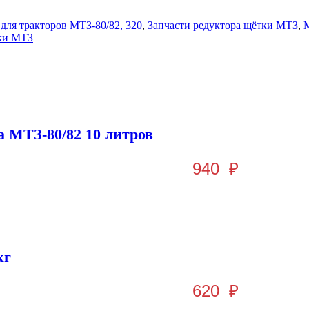
 для тракторов МТЗ-80/82, 320
,
Запчасти редуктора щётки МТЗ
,
ки МТЗ
а МТЗ-80/82 10 литров
940
₽
кг
620
₽