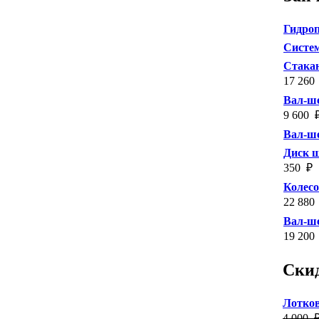
Гидроп
Систем
Стакан
17 260
Вал-ше
9 600
Вал-ше
Диск 
350
₽
Колес
22 880
Вал-ше
19 200
Ски
Лотков
4 000