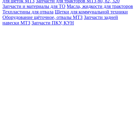
для щеток МТЗ
Запчасти для тракторов МТЗ 80, 82, 320
Запчасти и материалы для ТО
Масла, жидкости для тракторов
Техпластины для отвала
Щетки для коммунальной техники
Оборудование щёточное, отвалы МТЗ
Запчасти задней
навески МТЗ
Запчасти ПКУ, КУН