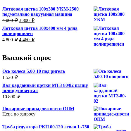
Лотковая щетка 100х380 УКМ-2500
подметально вакуумная машина
Первоначальная
Текущая
4 000
₽
3 800
₽
цена
цена:
Лотковая щетка 100х400 мм 4 ряда
составляла
3
полипропилен
4
800
Первоначальная
Текущая
4 800
₽
4 460
₽
000
₽.
цена
цена:
₽.
составляла
4
4
460
Высокий спрос
800
₽.
₽.
Ось колеса 5.00-10 под ригель
1 520
₽
Вал карданный щетки МТЗ-80/82 шлиц/
шлиц-универсал
10 890
₽
Пожарные принадлежности ОПМ
Цена по запросу
Труба редуктора РКП 00.120 левая L-750