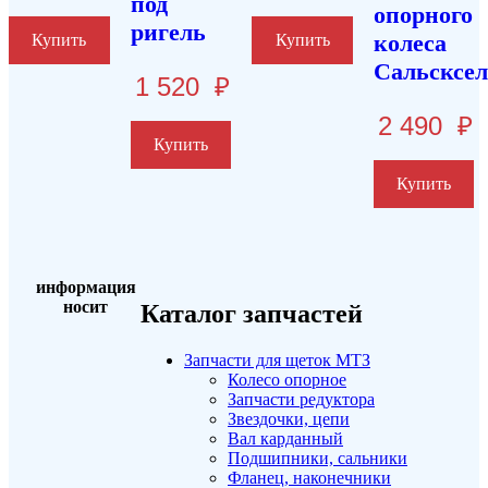
под
опорного
ригель
колеса
Купить
Купить
Сальсксе
1 520
₽
2 490
₽
Купить
Купить
информация
носит
Каталог запчастей
Запчасти для щеток МТЗ
Колесо опорное
Запчасти редуктора
Звездочки, цепи
Вал карданный
Подшипники, сальники
Фланец, наконечники