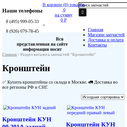
В корзине
(0)
товаров
0
Наши телефоны
на сумму
0 P
8
(495)
999-05-33
<
Главная
8
(926)
079-78-45
Магазин запчастей
Вся
Доставка и оплата
представленная на сайте
Контакты
информация носит
Главная
› Раздел каталога запчастей “Кронштейн”
Кронштейн
✅ Купить кронштейны со склада в Москве. 🚛 Доставка во
все регионы РФ и СНГ.
Кронштейн КУН
Кронштейн КУН
00.201А задний