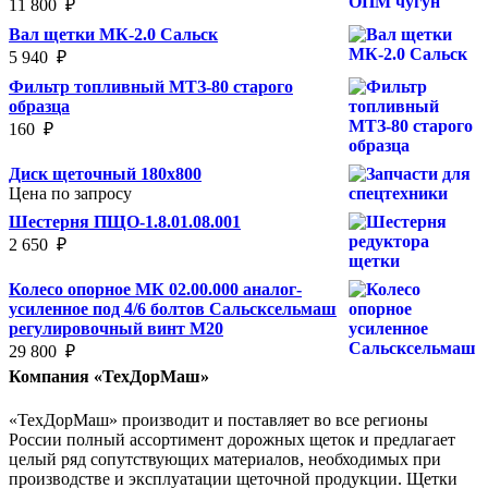
11 800
₽
Вал щетки МК-2.0 Сальск
5 940
₽
Фильтр топливный МТЗ-80 старого
образца
160
₽
Диск щеточный 180х800
Цена по запросу
Шестерня ПЩО-1.8.01.08.001
2 650
₽
Колесо опорное МК 02.00.000 аналог-
усиленное под 4/6 болтов Сальсксельмаш
регулировочный винт М20
29 800
₽
Компания «ТехДорМаш»
«ТехДорМаш» производит и поставляет во все регионы
России полный ассортимент дорожных щеток и предлагает
целый ряд сопутствующих материалов, необходимых при
производстве и эксплуатации щеточной продукции. Щетки