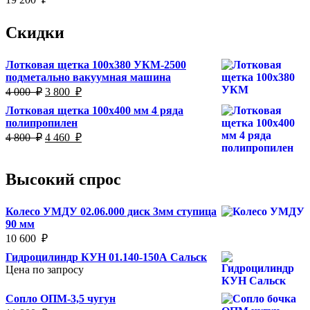
Скидки
Лотковая щетка 100х380 УКМ-2500
подметально вакуумная машина
Первоначальная
Текущая
4 000
₽
3 800
₽
цена
цена:
Лотковая щетка 100х400 мм 4 ряда
составляла
3
полипропилен
4
800
Первоначальная
Текущая
4 800
₽
4 460
₽
000
₽.
цена
цена:
₽.
составляла
4
4
460
Высокий спрос
800
₽.
₽.
Колесо УМДУ 02.06.000 диск 3мм ступица
90 мм
10 600
₽
Гидроцилиндр КУН 01.140-150А Сальск
Цена по запросу
Сопло ОПМ-3,5 чугун